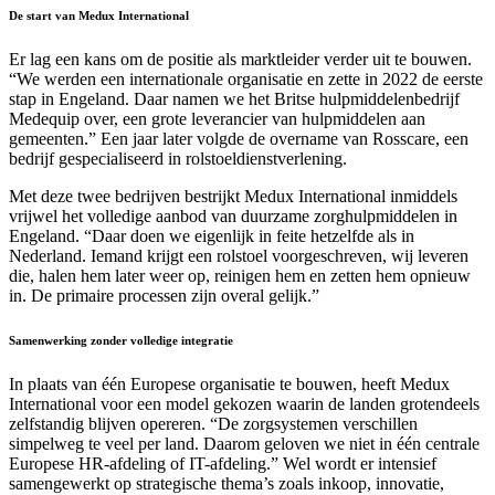
De start van Medux International
Er lag een kans om de positie als marktleider verder uit te bouwen.
“We werden een internationale organisatie en zette in 2022 de eerste
stap in Engeland. Daar namen we het Britse hulpmiddelenbedrijf
Medequip over, een grote leverancier van hulpmiddelen aan
gemeenten.” Een jaar later volgde de overname van Rosscare, een
bedrijf gespecialiseerd in rolstoeldienstverlening.
Met deze twee bedrijven bestrijkt Medux International inmiddels
vrijwel het volledige aanbod van duurzame zorghulpmiddelen in
Engeland. “Daar doen we eigenlijk in feite hetzelfde als in
Nederland. Iemand krijgt een rolstoel voorgeschreven, wij leveren
die, halen hem later weer op, reinigen hem en zetten hem opnieuw
in. De primaire processen zijn overal gelijk.”
Samenwerking zonder volledige integratie
In plaats van één Europese organisatie te bouwen, heeft Medux
International voor een model gekozen waarin de landen grotendeels
zelfstandig blijven opereren. “De zorgsystemen verschillen
simpelweg te veel per land. Daarom geloven we niet in één centrale
Europese HR-afdeling of IT-afdeling.” Wel wordt er intensief
samengewerkt op strategische thema’s zoals inkoop, innovatie,