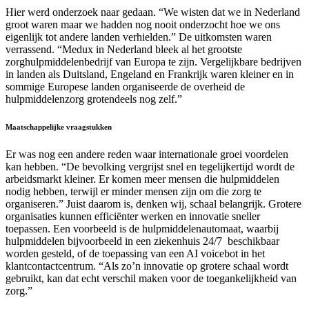
Hier werd onderzoek naar gedaan. “We wisten dat we in Nederland
groot waren maar we hadden nog nooit onderzocht hoe we ons
eigenlijk tot andere landen verhielden.” De uitkomsten waren
verrassend. “Medux in Nederland bleek al het grootste
zorghulpmiddelenbedrijf van Europa te zijn. Vergelijkbare bedrijven
in landen als Duitsland, Engeland en Frankrijk waren kleiner en in
sommige Europese landen organiseerde de overheid de
hulpmiddelenzorg grotendeels nog zelf.”
Maatschappelijke vraagstukken
Er was nog een andere reden waar internationale groei voordelen
kan hebben. “De bevolking vergrijst snel en tegelijkertijd wordt de
arbeidsmarkt kleiner. Er komen meer mensen die hulpmiddelen
nodig hebben, terwijl er minder mensen zijn om die zorg te
organiseren.” Juist daarom is, denken wij, schaal belangrijk. Grotere
organisaties kunnen efficiënter werken en innovatie sneller
toepassen. Een voorbeeld is de hulpmiddelenautomaat, waarbij
hulpmiddelen bijvoorbeeld in een ziekenhuis 24/7 beschikbaar
worden gesteld, of de toepassing van een AI voicebot in het
klantcontactcentrum. “Als zo’n innovatie op grotere schaal wordt
gebruikt, kan dat echt verschil maken voor de toegankelijkheid van
zorg.”