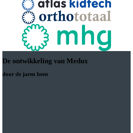
De ontwikkeling van Medux
door de jaren heen
1836
Oprichting HartingBank
Schiedammer H.J. Harting richt eenmanszaak Harting-Bank
op.
1993