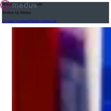
Weten waar je voor werkt
Werken bij Medux
Ga naar vacatures
Neem contact op