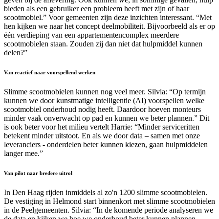
bieden als een gebruiker een probleem heeft met zijn of haar
scootmobiel.” Voor gemeenten zijn deze inzichten interessant. “Met
hen kijken we naar het concept deelmobiliteit. Bijvoorbeeld als er op
één verdieping van een appartementencomplex meerdere
scootmobielen staan. Zouden zij dan niet dat hulpmiddel kunnen
delen?”
Van reactief naar voorspellend werken
Slimme scootmobielen kunnen nog veel meer. Silvia: “Op termijn
kunnen we door kunstmatige intelligentie (AI) voorspellen welke
scootmobiel onderhoud nodig heeft. Daardoor hoeven monteurs
minder vaak onverwacht op pad en kunnen we beter plannen.” Dit
is ook beter voor het milieu vertelt Harrie: “Minder serviceritten
betekent minder uitstoot. En als we door data – samen met onze
leveranciers - onderdelen beter kunnen kiezen, gaan hulpmiddelen
langer mee.”
Van pilot naar bredere uitrol
In Den Haag rijden inmiddels al zo'n 1200 slimme scootmobielen.
De vestiging in Helmond start binnenkort met slimme scootmobielen
in de Peelgemeenten. Silvia: “In de komende periode analyseren we
de data en kijken we hoe we onderhoud beter kunnen plannen.