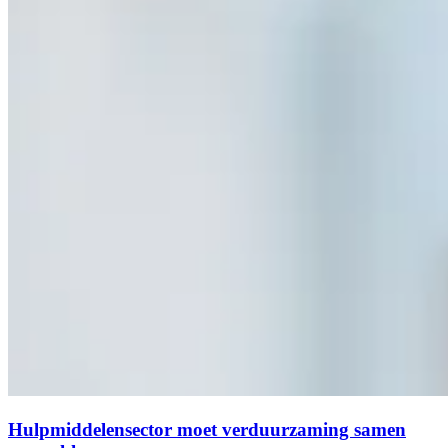
Hulpmiddelensector moet verduurzaming samen