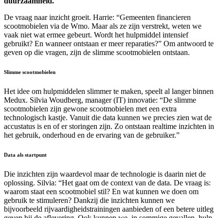
duurzaamheid."
De vraag naar inzicht groeit. Harrie: “Gemeenten financieren
scootmobielen via de Wmo. Maar als ze zijn verstrekt, weten we
vaak niet wat ermee gebeurt. Wordt het hulpmiddel intensief
gebruikt? En wanneer ontstaan er meer reparaties?” Om antwoord te
geven op die vragen, zijn de slimme scootmobielen ontstaan.
Slimme scootmobielen
Het idee om hulpmiddelen slimmer te maken, speelt al langer binnen
Medux. Silvia Woudberg, manager (IT) innovatie: “De slimme
scootmobielen zijn gewone scootmobielen met een extra
technologisch kastje. Vanuit die data kunnen we precies zien wat de
accustatus is en of er storingen zijn. Zo ontstaan realtime inzichten in
het gebruik, onderhoud en de ervaring van de gebruiker.”
Data als startpunt
Die inzichten zijn waardevol maar de technologie is daarin niet de
oplossing. Silvia: “Het gaat om de context van de data. De vraag is:
waarom staat een scootmobiel stil? En wat kunnen we doen om
gebruik te stimuleren? Dankzij die inzichten kunnen we
bijvoorbeeld rijvaardigheidstrainingen aanbieden of een betere uitleg
geven bij de aflevering. Ook kunnen we, in sommige gevallen, hulp