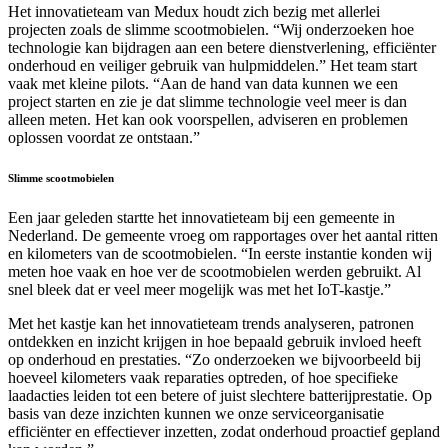
Het innovatieteam van Medux houdt zich bezig met allerlei
projecten zoals de slimme scootmobielen. “Wij onderzoeken hoe
technologie kan bijdragen aan een betere dienstverlening, efficiënter
onderhoud en veiliger gebruik van hulpmiddelen.” Het team start
vaak met kleine pilots. “Aan de hand van data kunnen we een
project starten en zie je dat slimme technologie veel meer is dan
alleen meten. Het kan ook voorspellen, adviseren en problemen
oplossen voordat ze ontstaan.”
Slimme scootmobielen
Een jaar geleden startte het innovatieteam bij een gemeente in
Nederland. De gemeente vroeg om rapportages over het aantal ritten
en kilometers van de scootmobielen. “In eerste instantie konden wij
meten hoe vaak en hoe ver de scootmobielen werden gebruikt. Al
snel bleek dat er veel meer mogelijk was met het IoT-kastje.”
Met het kastje kan het innovatieteam trends analyseren, patronen
ontdekken en inzicht krijgen in hoe bepaald gebruik invloed heeft
op onderhoud en prestaties. “Zo onderzoeken we bijvoorbeeld bij
hoeveel kilometers vaak reparaties optreden, of hoe specifieke
laadacties leiden tot een betere of juist slechtere batterijprestatie. Op
basis van deze inzichten kunnen we onze serviceorganisatie
efficiënter en effectiever inzetten, zodat onderhoud proactief gepland