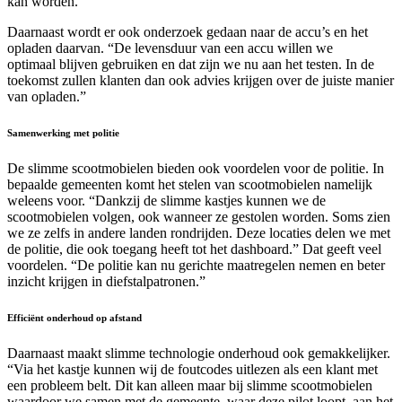
kan worden.”
Daarnaast wordt er ook onderzoek gedaan naar de accu’s en het
opladen daarvan. “De levensduur van een accu willen we
optimaal blijven gebruiken en dat zijn we nu aan het testen. In de
toekomst zullen klanten dan ook advies krijgen over de juiste manier
van opladen.”
Samenwerking met politie
De slimme scootmobielen bieden ook voordelen voor de politie. In
bepaalde gemeenten komt het stelen van scootmobielen namelijk
weleens voor. “Dankzij de slimme kastjes kunnen we de
scootmobielen volgen, ook wanneer ze gestolen worden. Soms zien
we ze zelfs in andere landen rondrijden. Deze locaties delen we met
de politie, die ook toegang heeft tot het dashboard.” Dat geeft veel
voordelen. “De politie kan nu gerichte maatregelen nemen en beter
inzicht krijgen in diefstalpatronen.”
Efficiënt onderhoud op afstand
Daarnaast maakt slimme technologie onderhoud ook gemakkelijker.
“Via het kastje kunnen wij de foutcodes uitlezen als een klant met
een probleem belt. Dit kan alleen maar bij slimme scootmobielen
waardoor we samen met de gemeente, waar deze pilot loopt, aan het