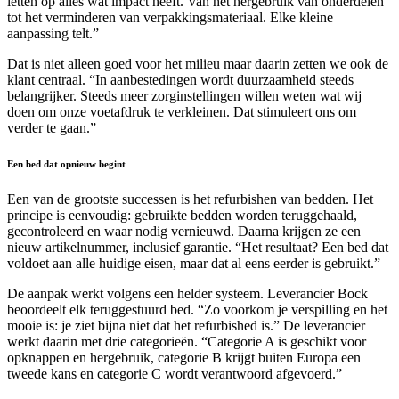
letten op alles wat impact heeft. Van het hergebruik van onderdelen
tot het verminderen van verpakkingsmateriaal. Elke kleine
aanpassing telt.”
Dat is niet alleen goed voor het milieu maar daarin zetten we ook de
klant centraal. “In aanbestedingen wordt duurzaamheid steeds
belangrijker. Steeds meer zorginstellingen willen weten wat wij
doen om onze voetafdruk te verkleinen. Dat stimuleert ons om
verder te gaan.”
Een bed dat opnieuw begint
Een van de grootste successen is het refurbishen van bedden. Het
principe is eenvoudig: gebruikte bedden worden teruggehaald,
gecontroleerd en waar nodig vernieuwd. Daarna krijgen ze een
nieuw artikelnummer, inclusief garantie. “Het resultaat? Een bed dat
voldoet aan alle huidige eisen, maar dat al eens eerder is gebruikt.”
De aanpak werkt volgens een helder systeem. Leverancier Bock
beoordeelt elk teruggestuurd bed. “Zo voorkom je verspilling en het
mooie is: je ziet bijna niet dat het refurbished is.” De leverancier
werkt daarin met drie categorieën. “Categorie A is geschikt voor
opknappen en hergebruik, categorie B krijgt buiten Europa een
tweede kans en categorie C wordt verantwoord afgevoerd.”