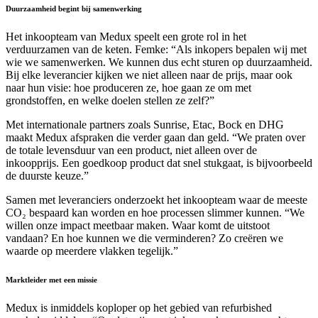
Duurzaamheid begint bij samenwerking
Het inkoopteam van Medux speelt een grote rol in het
verduurzamen van de keten. Femke: “Als inkopers bepalen wij met
wie we samenwerken. We kunnen dus echt sturen op duurzaamheid.
Bij elke leverancier kijken we niet alleen naar de prijs, maar ook
naar hun visie: hoe produceren ze, hoe gaan ze om met
grondstoffen, en welke doelen stellen ze zelf?”
Met internationale partners zoals Sunrise, Etac, Bock en DHG
maakt Medux afspraken die verder gaan dan geld. “We praten over
de totale levensduur van een product, niet alleen over de
inkoopprijs. Een goedkoop product dat snel stukgaat, is bijvoorbeeld
de duurste keuze.”
Samen met leveranciers onderzoekt het inkoopteam waar de meeste
CO₂ bespaard kan worden en hoe processen slimmer kunnen. “We
willen onze impact meetbaar maken. Waar komt de uitstoot
vandaan? En hoe kunnen we die verminderen? Zo creëren we
waarde op meerdere vlakken tegelijk.”
Marktleider met een missie
Medux is inmiddels koploper op het gebied van refurbished