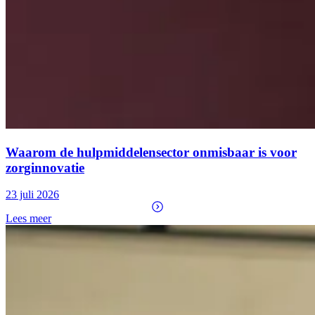
Waarom de hulpmiddelensector onmisbaar is voor
zorginnovatie
23 juli 2026
Lees meer