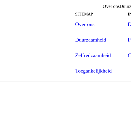
Over ons
Duurz
SITEMAP
I
Over ons
D
Duurzaamheid
P
Zelfredzaamheid
C
Toegankelijkheid